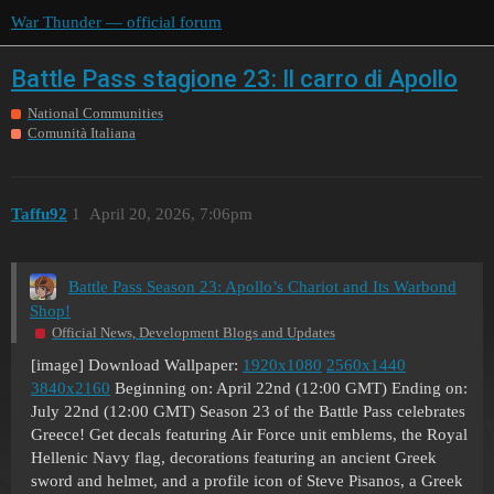
War Thunder — official forum
Battle Pass stagione 23: Il carro di Apollo
National Communities
Comunità Italiana
Taffu92
1
April 20, 2026, 7:06pm
Battle Pass Season 23: Apollo’s Chariot and Its Warbond
Shop!
Official News, Development Blogs and Updates
[image] Download Wallpaper:
1920x1080
2560x1440
3840x2160
Beginning on: April 22nd (12:00 GMT) Ending on:
July 22nd (12:00 GMT) Season 23 of the Battle Pass celebrates
Greece! Get decals featuring Air Force unit emblems, the Royal
Hellenic Navy flag, decorations featuring an ancient Greek
sword and helmet, and a profile icon of Steve Pisanos, a Greek