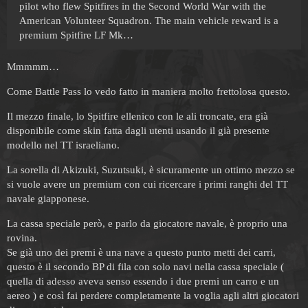
pilot who flew Spitfires in the Second World War with the
American Volunteer Squadron. The main vehicle reward is a
premium Spitfire LF Mk…
Mmmmm…
Come Battle Pass lo vedo fatto in maniera molto frettolosa questo.
Il mezzo finale, lo Spitfire ellenico con le ali troncate, era già
disponibile come skin fatta dagli utenti usando il già presente
modello nel TT israeliano.
La sorella di Akizuki, Suzutsuki, è sicuramente un ottimo mezzo se
si vuole avere un premium con cui ricercare i primi ranghi del TT
navale giapponese.
La cassa speciale però, e parlo da giocatore navale, è proprio una
rovina.
Se già uno dei premi è una nave a questo punto metti dei carri,
questo è il secondo BP di fila con solo navi nella cassa speciale (
quella di adesso aveva senso essendo i due premi un carro e un
aereo ) e così fai perdere completamente la voglia agli altri giocatori