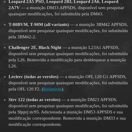
Leopard 2A5 PSO, Leopard 2RI, Leopard 2A6, Leopard
2A7V
— a munição DM33 APFSDS, disponível sem pesquisar
quaisquer modificações, foi substituída pela DM43.
T-80BVM, T-90M (all variants)
— a munição 3BM42 APFSDS,
disponível sem pesquisar quaisquer modificações, foi substituída
pela 3BM42-2.
Challenger 2E, Black Night
— a munição L23A1 APFSDS,
disponível sem pesquisar quaisquer modificações, foi substituída
pela L26. Removida a modificação para desbloquear a munição
L26.
Leclerc
(todas as versões)
— a munição OFL 120 G1 APFSDS,
disponível sem pesquisar quaisquer modificações, foi substituída
pela OFL 120 F2. (
Relatório
).
Strv 122
(todas as versões)
— a munição DM23 APFSDS,
disponível sem pesquisar quaisquer modificações, foi substituída
pela Slpprj m/95. Adicionada a munição DM53 APFSDS e sua
modificação correspondente. Removida a munição DM33 e sua
modificação correspondente.