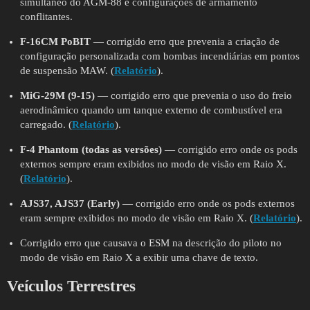
simultâneo do AGM-88 e configurações de armamento
conflitantes.
F-16CM PoBIT
— corrigido erro que prevenia a criação de
configuração personalizada com bombas incendiárias em pontos
de suspensão MAW. (
Relatório
).
MiG-29M (9-15)
— corrigido erro que prevenia o uso do freio
aerodinâmico quando um tanque externo de combustível era
carregado. (
Relatório
).
F-4 Phantom (todas as versões)
— corrigido erro onde os pods
externos sempre eram exibidos no modo de visão em Raio X.
(
Relatório
).
AJS37, AJS37 (Early)
— corrigido erro onde os pods externos
eram sempre exibidos no modo de visão em Raio X. (
Relatório
).
Corrigido erro que causava o ESM na descrição do piloto no
modo de visão em Raio X a exibir uma chave de texto.
Veículos Terrestres