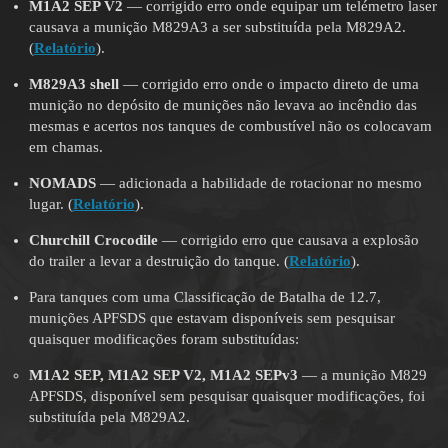
M1A2 SEP V2
— corrigido erro onde equipar um telémetro laser
causava a munição M829A3 a ser substituída pela M829A2.
(
Relatório
).
M829A3
shell
— corrigido erro onde o impacto direto de uma
munição no depósito de munições não levava ao incêndio das
mesmas e acertos nos tanques de combustível não os colocavam
em chamas.
NOMADS
— adicionada a habilidade de rotacionar no mesmo
lugar. (
Relatório
).
Churchill Crocodile
— corrigido erro que causava a explosão
do trailer a levar a destruição do tanque. (
Relatório
).
Para tanques com uma Classificação de Batalha de 12.7,
munições APFSDS que estavam disponíveis sem pesquisar
quaisquer modificações foram substituídas:
M1A2 SEP, M1A2 SEP V2, M1A2 SEPv3
— a munição M829
APFSDS, disponível sem pesquisar quaisquer modificações, foi
substituída pela M829A2.