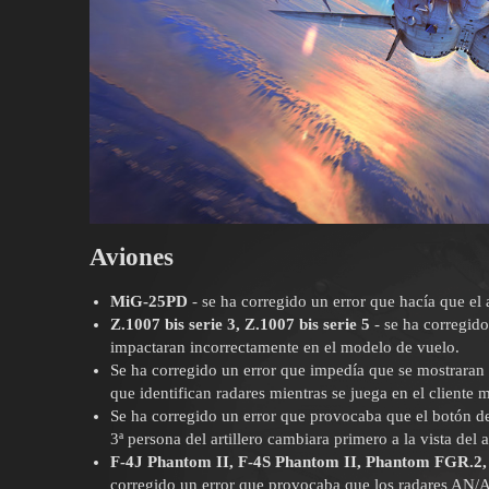
Aviones
MiG-25PD
- se ha corregido un error que hacía que el
Z.1007 bis serie 3, Z.1007 bis serie 5
- se ha corregido
impactaran incorrectamente en el modelo de vuelo.
Se ha corregido un error que impedía que se mostrara
que identifican radares mientras se juega en el cliente 
Se ha corregido un error que provocaba que el botón de 
3ª persona del artillero cambiara primero a la vista del ar
F-4J Phantom II, F-4S Phantom II, Phantom FGR.2
corregido un error que provocaba que los radares AN/A