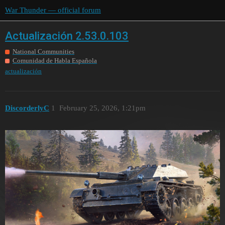
War Thunder — official forum
Actualización 2.53.0.103
National Communities
Comunidad de Habla Española
actualización
DiscorderlyC
1
February 25, 2026, 1:21pm