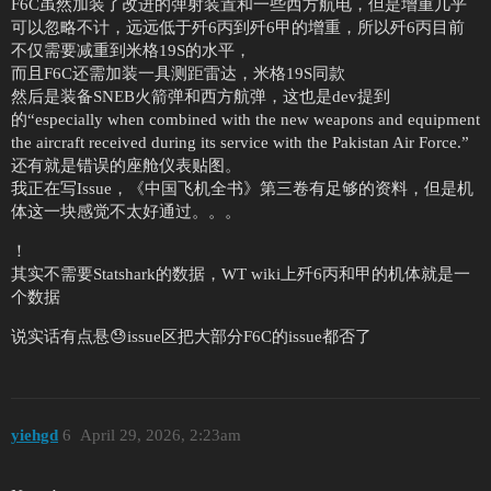
F6C虽然加装了改进的弹射装置和一些西方航电，但是增重几乎
可以忽略不计，远远低于歼6丙到歼6甲的增重，所以歼6丙目前
不仅需要减重到米格19S的水平，
而且F6C还需加装一具测距雷达，米格19S同款
然后是装备SNEB火箭弹和西方航弹，这也是dev提到
的“especially when combined with the new weapons and equipment
the aircraft received during its service with the Pakistan Air Force.”
还有就是错误的座舱仪表贴图。
我正在写Issue，《中国飞机全书》第三卷有足够的资料，但是机
体这一块感觉不太好通过。。。
！
其实不需要Statshark的数据，WT wiki上歼6丙和甲的机体就是一
个数据
说实话有点悬😓issue区把大部分F6C的issue都否了
yiehgd
6
April 29, 2026, 2:23am