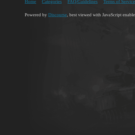
Home
Categories
FAQ/Guidelines
Terms of Service
Powered by
Discourse
, best viewed with JavaScript enabl