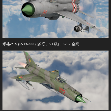
米格-21S (R-13-300)
(苏联、VI 级)，6237 金鹰