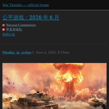
War Thunder — official forum
公平游戏：2026 年 6 月
National Communities
中文分论坛
新闻公告
Monika_in_action
1
June 4, 2026, 8:19am