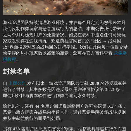
游戏管理团队持续清理游戏环境，并在每个月定期为您带来本月
我们反制作弊玩家与恶意游戏行为的总结。本期公告我们带来了
近两个月对违规用户的处置情况。如您在战斗中遭遇任何可疑玩
家或发现存在违规情况，欢迎前往官网首页的“社区 → 战斗回
放”界面搜索对应的战局回放进行举报。我们在此向每一位提交录
像举报的热心玩家致以诚挚的谢意！您可在官方百科查看
录像举
报教程
。
封禁名单
自
上期公告
发布以来，游戏管理团队共查获
2880
名违规玩家并
进行了封禁，其中多数是因违反最终用户许可协议第 3.2.3 条，
即使用外挂与脚本软件进行作弊而遭到永久封禁。
除此以外，还有
44
名用户因违反最终用户许可协议第 3.2.4 条，
恶意与敌方玩家在战局内串通合作，通过恶意手段破坏战斗规则
并从中获益的行为而受到处罚。
另有
428
名用户因恶意伤害友军玩家、推挤载具等破坏行为而遭