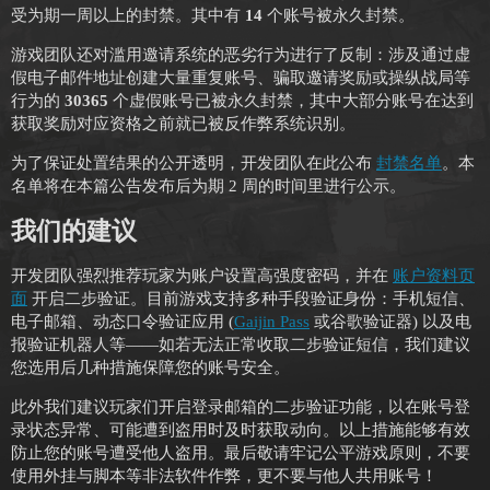
受为期一周以上的封禁。其中有
14
个账号被永久封禁。
游戏团队还对滥用邀请系统的恶劣行为进行了反制：涉及通过虚
假电子邮件地址创建大量重复账号、骗取邀请奖励或操纵战局等
行为的
30365
个虚假账号已被永久封禁，其中大部分账号在达到
获取奖励对应资格之前就已被反作弊系统识别。
为了保证处置结果的公开透明，开发团队在此公布
封禁名单
。本
名单将在本篇公告发布后为期 2 周的时间里进行公示。
我们的建议
开发团队强烈推荐玩家为账户设置高强度密码，并在
账户资料页
面
开启二步验证。目前游戏支持多种手段验证身份：手机短信、
电子邮箱、动态口令验证应用 (
Gaijin Pass
或谷歌验证器) 以及电
报验证机器人等——如若无法正常收取二步验证短信，我们建议
您选用后几种措施保障您的账号安全。
此外我们建议玩家们开启登录邮箱的二步验证功能，以在账号登
录状态异常、可能遭到盗用时及时获取动向。以上措施能够有效
防止您的账号遭受他人盗用。最后敬请牢记公平游戏原则，不要
使用外挂与脚本等非法软件作弊，更不要与他人共用账号！