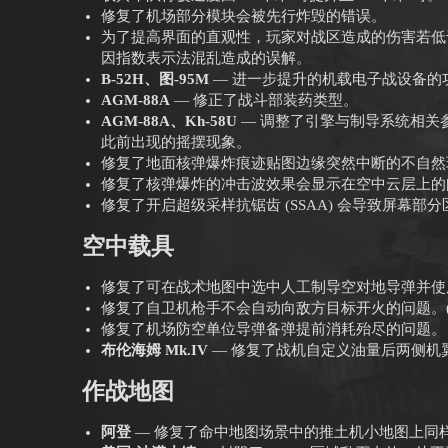
修复了机场部分模块会被先行炸毁的错误。
为了提高界面的直观性，玩家对战区造成的伤害若低于
因指数表示法混乱造成的误解。
B-52H、图-95M
— 进一步提升的机载电子战设备的
AGM-88A
— 修正了战斗部装药类型。
AGM-88A、Kh-58U
— 调整了引擎与制导系统相关
此前出现的摇摆现象。
修复了地面核弹爆炸痕迹贴图边缘突然中断的不自然
修复了核弹爆炸的冲击波效果会显示在空中云层上的
修复了开启超级采样抗锯齿 (SSAA) 会导致屏幕部
空中载具
修复了可在战术地图中选中人工制导空对地导弹并使
修复了自卫机枪手不会自动向敌方目标开火的问题。
修复了机场防空单位导弹备弹提前消耗殆尽的问题。
布伦海姆 Mk.IV
— 修复了战机自定义油量后两侧机
作战地图
阿登
— 修复了命中地图场景中的推土机小地图上同