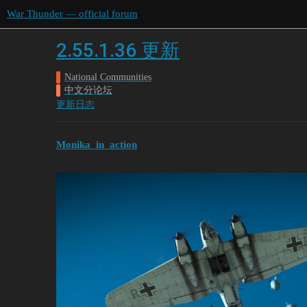
War Thunder — official forum
2.55.1.36 更新
National Communities
中文分论坛
更新日志
Monika_in_action