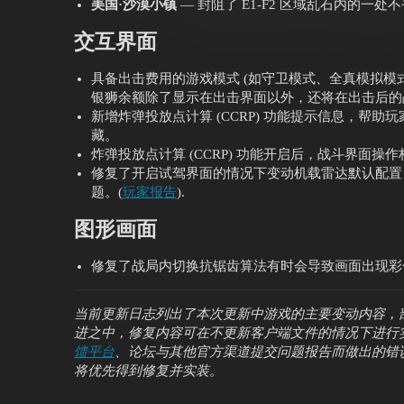
美国·沙漠小镇
— 封阻了 E1-F2 区域乱石内的一处
交互界面
具备出击费用的游戏模式 (如守卫模式、全真模拟模
银狮余额除了显示在出击界面以外，还将在出击后的
新增炸弹投放点计算 (CCRP) 功能提示信息，帮
藏。
炸弹投放点计算 (CCRP) 功能开启后，战斗界面
修复了开启试驾界面的情况下变动机载雷达默认配置
题。(
玩家报告
).
图形画面
修复了战局内切换抗锯齿算法有时会导致画面出现彩
当前更新日志列出了本次更新中游戏的主要变动内容，
进之中，修复内容可在不更新客户端文件的情况下进行
馈平台
、论坛与其他官方渠道提交问题报告而做出的错
将优先得到修复并实装。