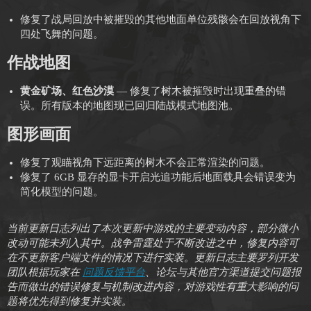
修复了战局回放中被摧毁的其他地面单位残骸会在回放视角下
四处飞舞的问题。
作战地图
黄金矿场、红色沙漠
— 修复了树木被摧毁时出现重叠的错
误。所有版本的地图现已回归陆战模式地图池。
图形画面
修复了观瞄视角下远距离的树木不会正常渲染的问题。
修复了 6GB 显存的显卡开启光追功能后地面载具会错误变为
简化模型的问题。
当前更新日志列出了本次更新中游戏的主要变动内容，部分微小
改动可能未列入其中。战争雷霆处于不断改进之中，修复内容可
在不更新客户端文件的情况下进行实装。更新日志主要罗列开发
团队根据玩家在
问题反馈平台
、论坛与其他官方渠道提交问题报
告而做出的错误修复与机制改进内容，对游戏性有重大影响的问
题将优先得到修复并实装。