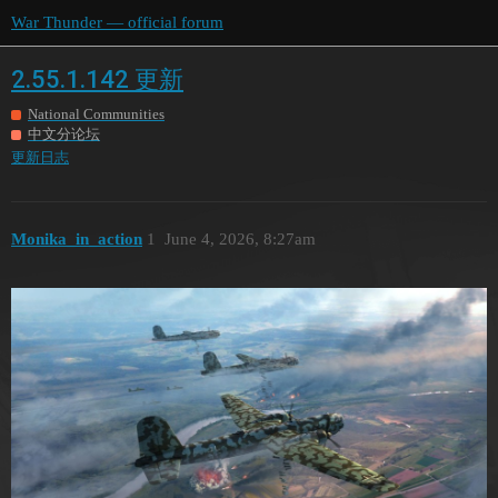
War Thunder — official forum
2.55.1.142 更新
National Communities
中文分论坛
更新日志
Monika_in_action
1
June 4, 2026, 8:27am