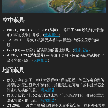
空中载具
F8F-1、F8F-1B、F8F-1B (法国)
— 修正了 500 磅航弹挂载选
项对应的改装件需求。(
玩家报告
).
JAS 39D
— 修复了机翼脱落后挂架模型仍然浮空显示的问
题。
F-5A(G)
— 移除了错误添加的雷达模块。(
玩家报告
).
A 29B、J 29 (所有型号)
— 修复了资料卡内错误显示战机有 2
台引擎的问题。(
玩家报告
).
地面载具
修复了存在多于 1 种主武器弹种 / 弹链配置，除已选定的弹药
类型以外无法显示其他弹药，并且无法在可编辑的特殊武器之
间进行切换的问题。(
玩家报告
).
修复了搭载 2 门火炮的载具上第 2 门火炮的弹药 / 弹链配置无
法正常显示的问题。(
玩家报告
).
ZTZ96B
— 激光告警系统将在不久后重新实装，载具外观模型