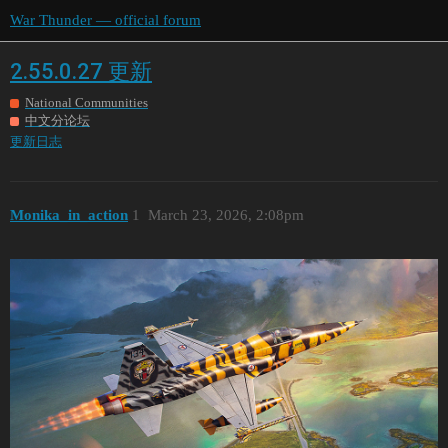
War Thunder — official forum
2.55.0.27 更新
National Communities
中文分论坛
更新日志
Monika_in_action
1
March 23, 2026, 2:08pm