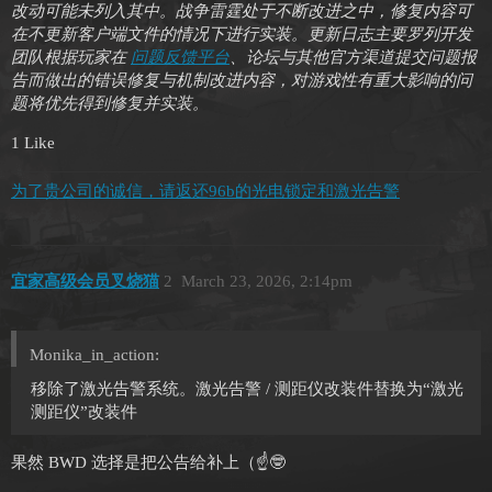
改动可能未列入其中。战争雷霆处于不断改进之中，修复内容可
在不更新客户端文件的情况下进行实装。更新日志主要罗列开发
团队根据玩家在
问题反馈平台
、论坛与其他官方渠道提交问题报
告而做出的错误修复与机制改进内容，对游戏性有重大影响的问
题将优先得到修复并实装。
1 Like
为了贵公司的诚信，请返还96b的光电锁定和激光告警
宜家高级会员叉烧猫
2
March 23, 2026, 2:14pm
Monika_in_action:
移除了激光告警系统。激光告警 / 测距仪改装件替换为“激光
测距仪”改装件
果然 BWD 选择是把公告给补上（☝️🤓