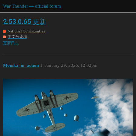
War Thunder — official forum
2.53.0.65 更新
National Communities
中文分论坛
更新日志
Monika_in_action
1
January 29, 2026, 12:32pm