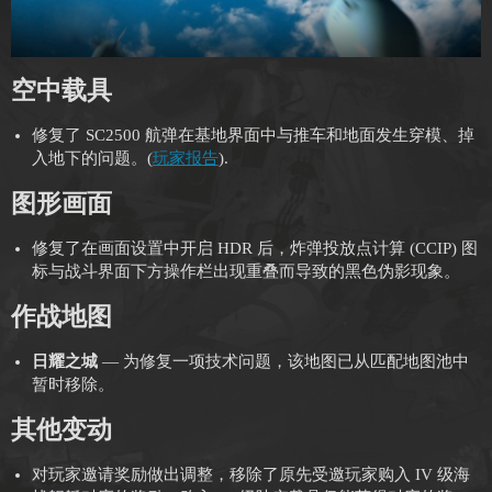
空中载具
修复了 SC2500 航弹在基地界面中与推车和地面发生穿模、掉
入地下的问题。(
玩家报告
).
图形画面
修复了在画面设置中开启 HDR 后，炸弹投放点计算 (CCIP) 图
标与战斗界面下方操作栏出现重叠而导致的黑色伪影现象。
作战地图
日耀之城
— 为修复一项技术问题，该地图已从匹配地图池中
暂时移除。
其他变动
对玩家邀请奖励做出调整，移除了原先受邀玩家购入 IV 级海