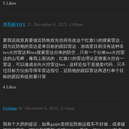
5 Likes
羊毛衫YHY
35
December 6, 2025, 1:06pm
要我说就算真要做近防炮首先也得先改这个红旗11的搜索雷达，
因为近防炮的雷达是单目标的跟踪雷达，游戏里目前没有这种非
tws火控雷达和tws搜索雷达分体的防空，只有一个分体tws火控雷
达的山毛榉，像我上面说的，红旗11的雷达理论是搜索火控合一
雷达，可以做成全向火控雷达tws，这样近似于直接套代码，只不
过目标方位由导弹车雷达指引，近防炮的跟踪雷达再进行单个目
标的跟踪和提前量计算
4 Likes
Fishjun
36
December 6, 2025, 5:14pm
我有个大胆的提议，如果gaijin觉得近防炮运载车不好做，或者破