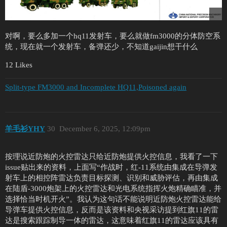
对啊，要么多加一个hq11发射车，要么就做fm3000的分体防空系
统，现在就一个发射车，备弹还少，不知道gaijin想干什么
12 Likes
Split-type FM3000 and Incomplete HQ11,Poisoned again
羊毛衫YHY
30
December 6, 2025, 12:09pm
按理说近防炮的火控雷达只给近防炮提供火控信息，我看了一下
issue贴出来的资料，上面写“作战时，红-11系统由集成在导弹发
射车上的相控阵雷达负责目标探测、识别和威胁评估，再由集成
在陆盾-3000炮架上的火控雷达和光电系统指挥火炮精确瞄准，并
选择恰当时机开火”。我认为这句话不能说明近防炮火控雷达能给
导弹车提供火控信息，反而是该资料和央视采访提到红旗11的雷
达是搜索跟踪制导一体的雷达，这意味着红旗11的雷达应该具有