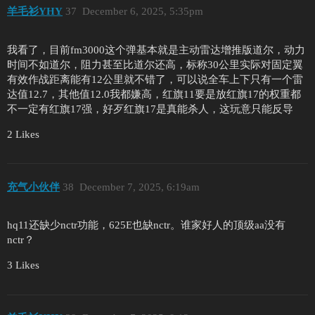
羊毛衫YHY
37
December 6, 2025, 5:35pm
我看了，目前fm3000这个弹基本就是主动雷达增推版道尔，动力
时间不如道尔，阻力甚至比道尔还高，标称30公里实际对固定翼
有效作战距离能有12公里就不错了，可以说全车上下只有一个雷
达值12.7，其他值12.0我都嫌高，红旗11要是放红旗17的权重都
不一定有红旗17强，好歹红旗17是真能杀人，这玩意只能反导
2 Likes
充气小伙伴
38
December 7, 2025, 6:19am
hq11还缺少nctr功能，625E也缺nctr。谁家好人的顶级aa没有
nctr？
3 Likes